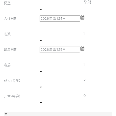
全部
房型
入住日期
1
晚数
退房日期
1
客房
2
成人 (每房）
0
儿童 (每房）